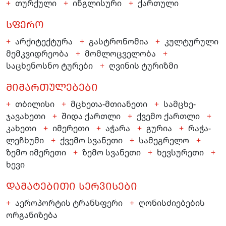
თურქული
ინგლისური
ქართული
ᲡᲤᲔᲠᲝ
არქიტექტურა
გასტრონომია
კულტურული
მემკვიდრეობა
მომლოცველობა
საცხენოსნო ტურები
ღვინის ტურიზმი
ᲛᲘᲛᲐᲠᲗᲣᲚᲔᲑᲔᲑᲘ
თბილისი
მცხეთა-მთიანეთი
სამცხე-
ჯავახეთი
შიდა ქართლი
ქვემო ქართლი
კახეთი
იმერეთი
აჭარა
გურია
რაჭა-
ლეჩხუმი
ქვემო სვანეთი
სამეგრელო
ზემო იმერეთი
ზემო სვანეთი
ხევსურეთი
ხევი
ᲓᲐᲛᲐᲢᲔᲑᲘᲗᲘ ᲡᲔᲠᲕᲘᲡᲔᲑᲘ
აეროპორტის ტრანსფერი
ღონისძიებების
ორგანიზება