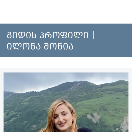
ᲒᲘᲓᲘᲡ ᲞᲠᲝᲤᲘᲚᲘ |
ᲘᲚᲝᲜᲐ ᲨᲝᲜᲘᲐ