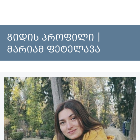
ᲒᲘᲓᲘᲡ ᲞᲠᲝᲤᲘᲚᲘ |
ᲛᲐᲠᲘᲐᲛ ᲤᲔᲢᲔᲚᲐᲕᲐ